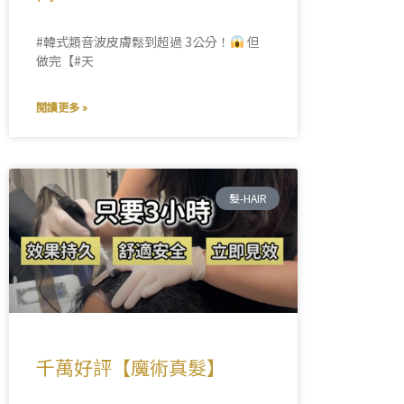
#韓式類音波皮膚鬆到超過 3公分！
但
做完【#天
閱讀更多 »
髮-HAIR
千萬好評【魔術真髮】