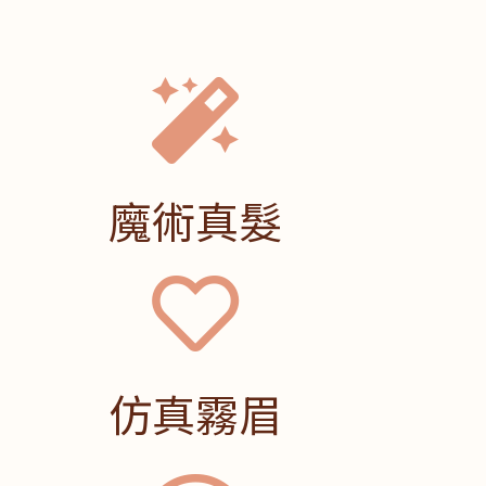
魔術真髮
仿真霧眉