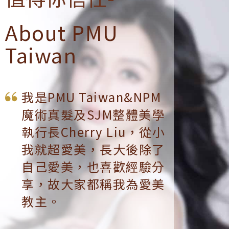
About PMU
Taiwan
我是PMU Taiwan&NPM
魔術真髮及SJM整體美學
執行長Cherry Liu，從小
我就超愛美，長大後除了
自己愛美，也喜歡經驗分
享，故大家都稱我為愛美
教主。