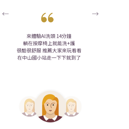
來體驗AI洗頭 14分鐘
A I的洗髮
躺在按摩椅上就能洗+護
很酷很舒服
推薦大家來玩看看
記得要帶耳
在中山國小站走一下下就到了
我覺得是