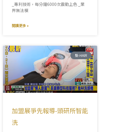
_專利技術，每分鐘6000次震動上色 _業
界無法模
閱讀更多 »
髮-HAIR
加盟展爭先報導-頭研所智能
洗