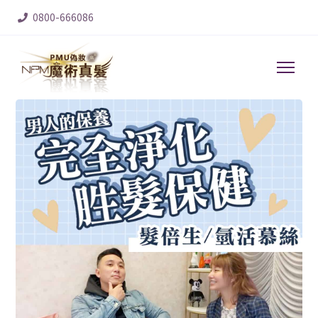
0800-666086