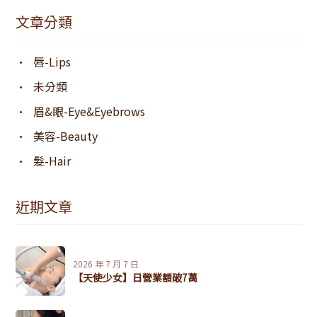
文章分類
唇-Lips
未分類
眉&眼-Eye&eyebrows
美容-Beauty
髮-Hair
近期文章
2026 年 7 月 7 日
【天使少女】日營業額破7萬