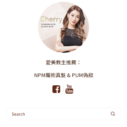
愛美教主推薦：
NPM魔術真髮 & PUM偽妝
Search