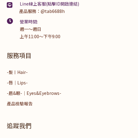
Line線上客服(點擊ID開啟連結)
產品服務：
@tab6688h
營業時間:
週一～週日
上午11:00～下午9:00
服務項目
-髮〡Hair-
-唇│Lips-
-眉&眼-│Eyes&Eyebrows-
產品檢驗報告
追蹤我們