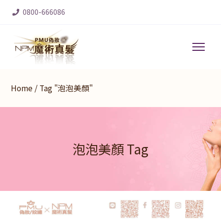
0800-666086
Home
/
Tag "泡泡美顏"
泡泡美顏 Tag