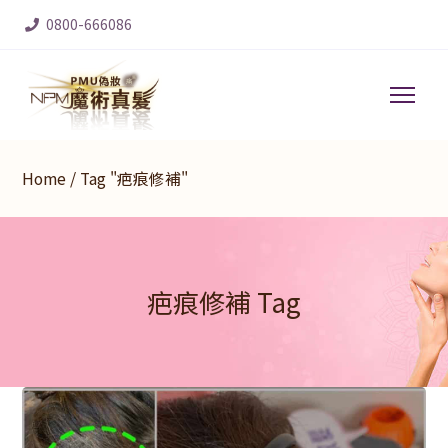
0800-666086
Home
/
Tag "疤痕修補"
疤痕修補 Tag