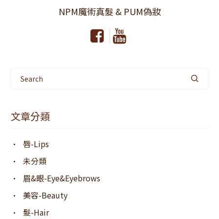
NPM魔術真髮 & PUM偽妝
Search
文章分類
唇-Lips
未分類
眉&眼-Eye&eyebrows
美容-Beauty
髮-Hair