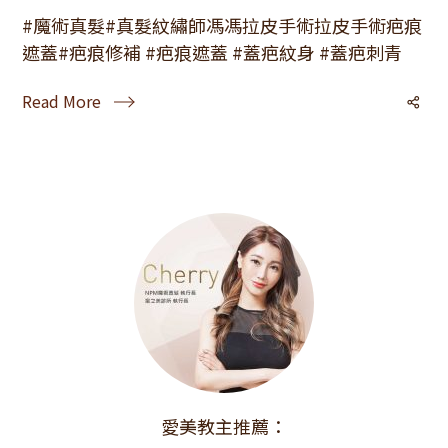
#魔術真髮#真髮紋繡師馮馮拉皮手術拉皮手術疤痕
遮蓋#疤痕修補 #疤痕遮蓋 #蓋疤紋身 #蓋疤刺青
Read More
愛美教主推薦：