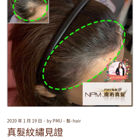
2020 年 1 月 19 日
by
PMU
髮-hair
真髮紋繡見證