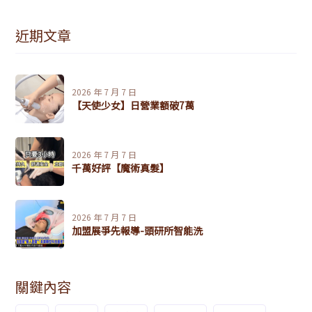
近期文章
2026 年 7 月 7 日
【天使少女】日營業額破7萬
2026 年 7 月 7 日
千萬好評【魔術真髮】
2026 年 7 月 7 日
加盟展爭先報導-頭研所智能洗
關鍵內容