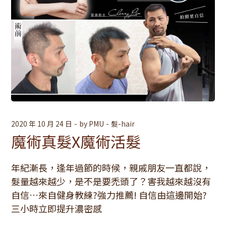
2020 年 10 月 24 日
by
PMU
髮-hair
魔術真髮X魔術活髮
年紀漸長，逢年過節的時候，親戚朋友一直都說，
髮量越來越少，是不是要禿頭了？害我越來越沒有
自信…來自健身教練?強力推薦! 自信由這邊開始?
三小時立即提升濃密感