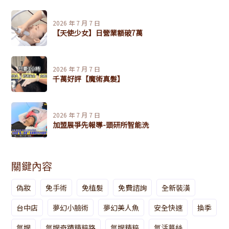
2026 年 7 月 7 日
【天使少女】日營業額破7萬
2026 年 7 月 7 日
千萬好評【魔術真髮】
2026 年 7 月 7 日
加盟展爭先報導-頭研所智能洗
關鍵內容
偽妝
免手術
免植髮
免費諮詢
全新裝潢
台中店
夢幻小臉術
夢幻美人魚
安全快速
換季
氫媞
氫媞奇蹟精粹路
氫媞精粹
氫活慕絲