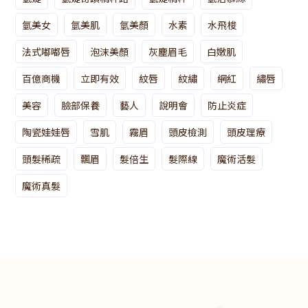
氫美女
氫美肌
氫美顏
水素
水飛梭
法式嘟嘟唇
泡沫美顏
灰塵眉毛
白嫩肌
百億商機
立即有效
紋唇
紋繡
網紅
繡唇
美容
臉部保養
藝人
說明會
防止炎症
陶瓷娃娃唇
雪肌
霧眉
頭皮檢測
頭皮理療
頭髮稀疏
飄眉
髮倍生
髮際線
魔術活髮
魔術真髮