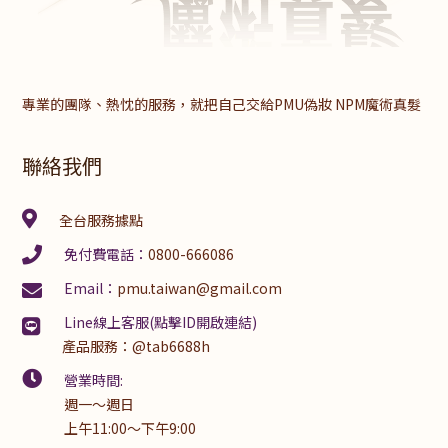
專業的團隊、熱忱的服務，就把自己交給PMU偽妝 NPM魔術真髮
聯絡我們
全台服務據點
免付費電話：
0800-666086
Email：
pmu.taiwan@gmail.com
Line線上客服(點擊ID開啟連結)
產品服務：
@tab6688h
營業時間:
週一～週日
上午11:00～下午9:00