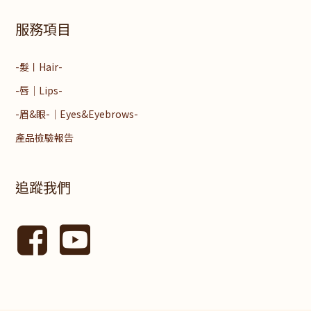
服務項目
-髮〡Hair-
-唇│Lips-
-眉&眼-│Eyes&Eyebrows-
產品檢驗報告
追蹤我們