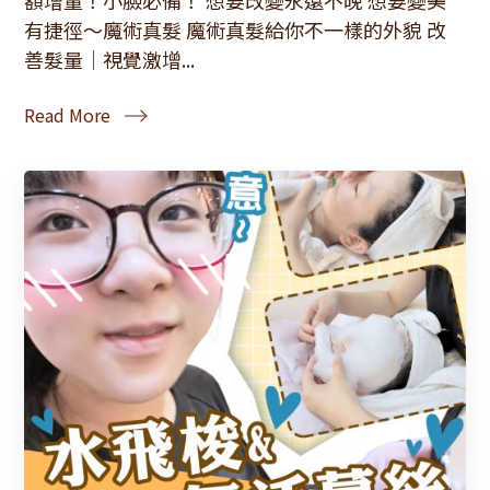
額增量！小臉必備！ 想要改變永遠不晚 想要變美
有捷徑～魔術真髮 魔術真髮給你不一樣的外貌 改
善髮量｜視覺激增...
Read More