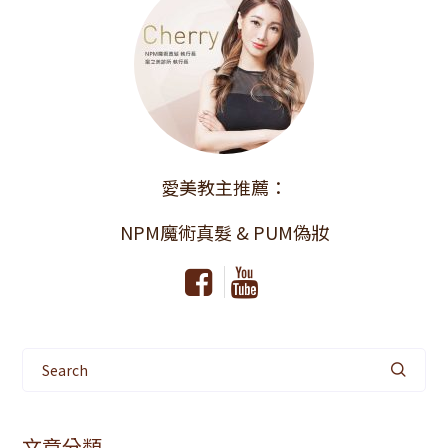
愛美教主推薦：
NPM魔術真髮 & PUM偽妝
Search
文章分類