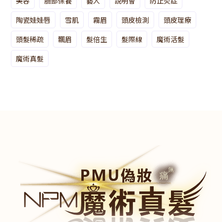
美容
臉部保養
藝人
說明會
防止炎症
陶瓷娃娃唇
雪肌
霧眉
頭皮檢測
頭皮理療
頭髮稀疏
飄眉
髮倍生
髮際線
魔術活髮
魔術真髮