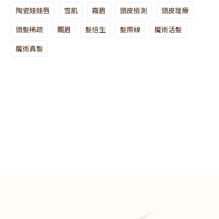
陶瓷娃娃唇
雪肌
霧眉
頭皮檢測
頭皮理療
頭髮稀疏
飄眉
髮倍生
髮際線
魔術活髮
魔術真髮