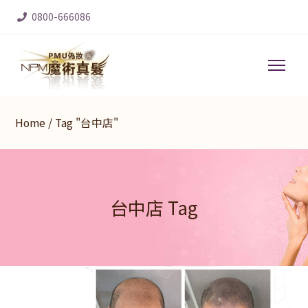
0800-666086
Home
/
Tag "台中店"
台中店 Tag