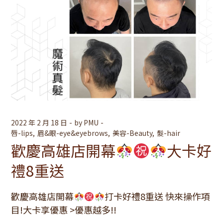
2022 年 2 月 18 日
by
PMU
唇-lips
眉&眼-eye&eyebrows
美容-Beauty
髮-hair
歡慶高雄店開幕
大卡好
禮8重送
歡慶高雄店開幕
打卡好禮8重送 快來操作項
目!大卡享優惠 >優惠越多!!