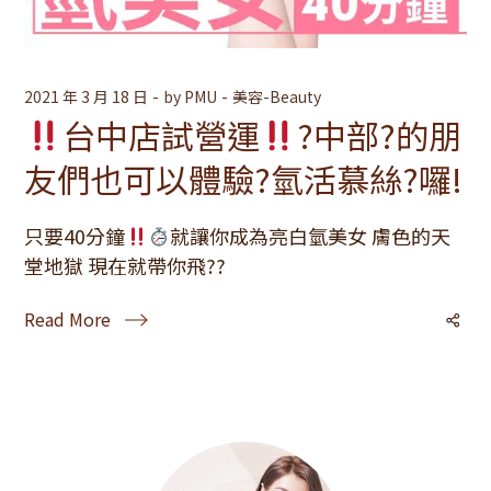
2021 年 3 月 18 日
by
PMU
美容-Beauty
台中店試營運
?中部?的朋
友們也可以體驗?氫活慕絲?囉!
只要40分鐘
就讓你成為亮白氫美女 膚色的天
堂地獄 現在就帶你飛??
Read More