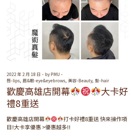
2022 年 2 月 18 日
by
PMU
唇-lips
眉&眼-eye&eyebrows
美容-Beauty
髮-hair
歡慶高雄店開幕
大卡好
禮8重送
歡慶高雄店開幕
打卡好禮8重送 快來操作項
目!大卡享優惠 >優惠越多!!