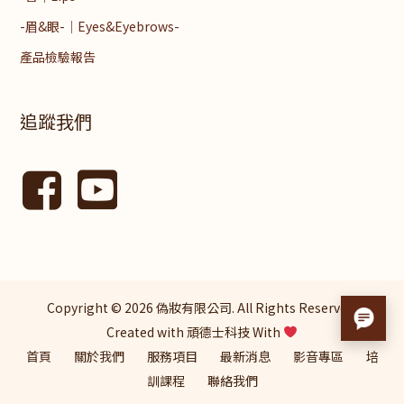
-眉&眼-│Eyes&Eyebrows-
產品檢驗報告
追蹤我們
Copyright © 2026
偽妝有限公司
. All Rights Reserved.
Created with
頑德士科技
With
首頁
關於我們
服務項目
最新消息
影音專區
培
訓課程
聯絡我們