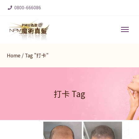
0800-666086
Home
/
Tag "打卡"
打卡 Tag