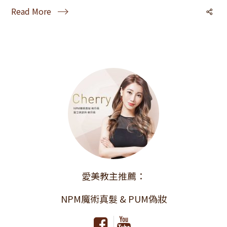
Read More
愛美教主推薦：
NPM魔術真髮 & PUM偽妝