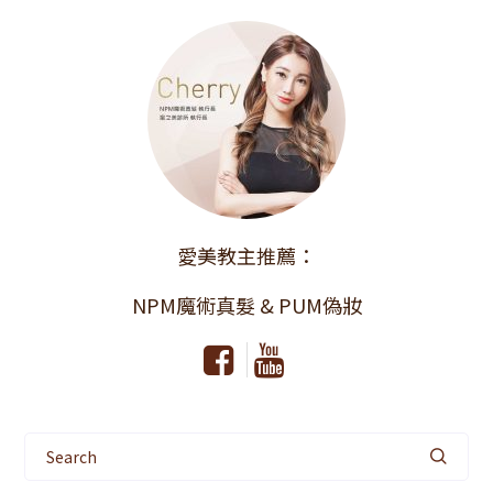
愛美教主推薦：
NPM魔術真髮 & PUM偽妝
Search