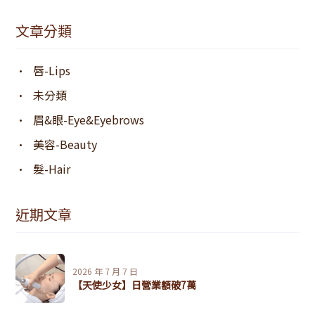
文章分類
唇-Lips
未分類
眉&眼-Eye&eyebrows
美容-Beauty
髮-Hair
近期文章
2026 年 7 月 7 日
【天使少女】日營業額破7萬