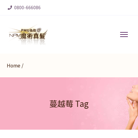
0800-666086
Home
/
蔓越莓 Tag