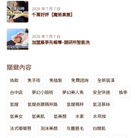
2026 年 7 月 7 日
千萬好評【魔術真髮】
2026 年 7 月 7 日
加盟展爭先報導-頭研所智能洗
關鍵內容
偽妝
免手術
免植髮
免費諮詢
全新裝潢
台中店
夢幻小臉術
夢幻美人魚
安全快速
換季
氫媞
氫媞奇蹟精粹路
氫媞精粹
氫活慕絲
氫美女
氫美肌
氫美顏
水素
水飛梭
法式嘟嘟唇
泡沫美顏
灰塵眉毛
白嫩肌