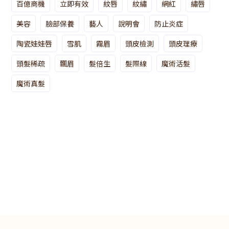
百億商機
立即有效
紋唇
紋繡
網紅
繡唇
美容
臉部保養
藝人
說明會
防止炎症
陶瓷娃娃唇
雪肌
霧眉
頭皮檢測
頭皮理療
頭髮稀疏
飄眉
髮倍生
髮際線
魔術活髮
魔術真髮