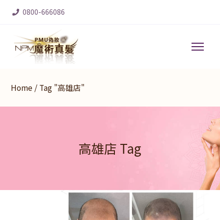
0800-666086
Home
/
Tag "高雄店"
高雄店 Tag