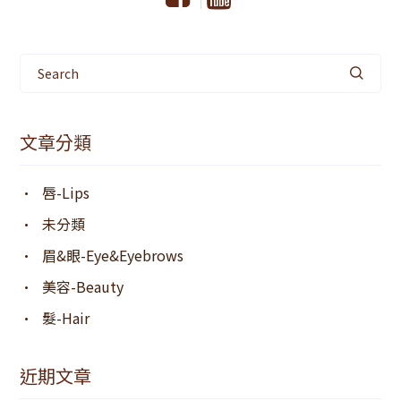
Search
文章分類
唇-Lips
未分類
眉&眼-Eye&eyebrows
美容-Beauty
髮-Hair
近期文章