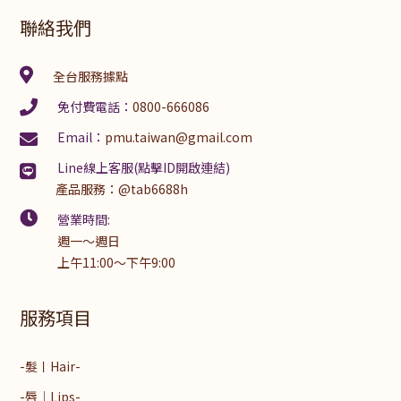
聯絡我們
全台服務據點
免付費電話：
0800-666086
Email：
pmu.taiwan@gmail.com
Line線上客服(點擊ID開啟連結)
產品服務：
@tab6688h
營業時間:
週一～週日
上午11:00～下午9:00
服務項目
-髮〡Hair-
-唇│Lips-