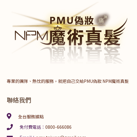
專業的團隊、熱忱的服務，就把自己交給PMU偽妝 NPM魔術真髮
聯絡我們
全台服務據點
免付費電話：
0800-666086