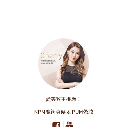
愛美教主推薦：
NPM魔術真髮 & PUM偽妝