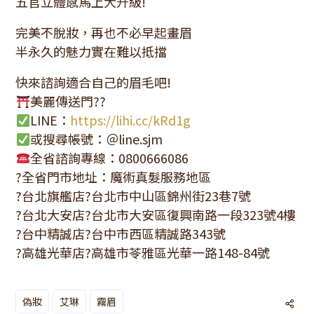
五官立體感馬上大升級!
完美不脫妝，再也不必早起畫眉
半永久的魅力實在難以抵擋
快來諮詢適合自己的眉毛吧!
美麗傳送門
??
LINE：
https://lihi.cc/kRd1g
或搜尋帳號：＠line.sjm
全省諮詢專線：0800666086
?
全省門市地址：魔術真髮服務地區
?
台北旗艦店
?
台北市中山區錦州街23巷7號
?
台北大安店
?
台北市大安區復興南路一段323號4樓
?
台中精誠店
?
台中市西區精誠路343號
?
高雄光華店
?
高雄市苓雅區光華一路148-84號
偽妝
艾琳
霧眉