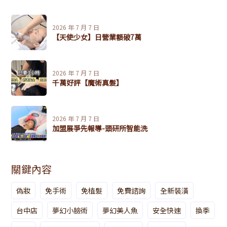
2026 年 7 月 7 日
【天使少女】日營業額破7萬
2026 年 7 月 7 日
千萬好評【魔術真髮】
2026 年 7 月 7 日
加盟展爭先報導-頭研所智能洗
關鍵內容
偽妝
免手術
免植髮
免費諮詢
全新裝潢
台中店
夢幻小臉術
夢幻美人魚
安全快速
換季