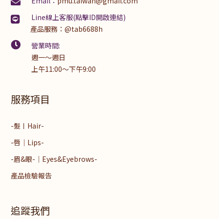
Email：
pmu.taiwan@gmail.com
Line線上客服(點擊ID開啟連結)
產品服務：
@tab6688h
營業時間:
週一～週日
上午11:00～下午9:00
服務項目
-髮〡Hair-
-唇│Lips-
-眉&眼-│Eyes&Eyebrows-
產品檢驗報告
追蹤我們