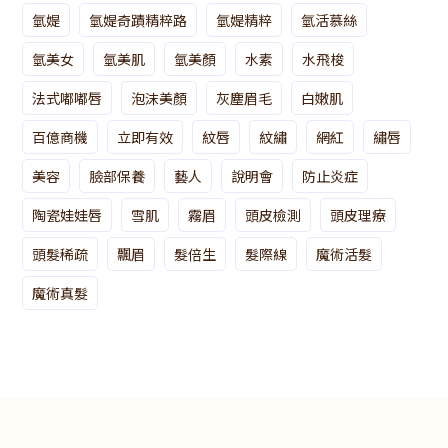
氫媞
氫媞奇蹟精粹路
氫媞精粹
氫活慕絲
氫美女
氫美肌
氫美顏
水素
水飛梭
法式嘟嘟唇
泡沫美顏
灰塵眉毛
白嫩肌
百億商機
立即有效
紋唇
紋繡
網紅
繡唇
美容
臉部保養
藝人
說明會
防止炎症
陶瓷娃娃唇
雪肌
霧眉
頭皮檢測
頭皮理療
頭髮稀疏
飄眉
髮倍生
髮際線
魔術活髮
魔術真髮