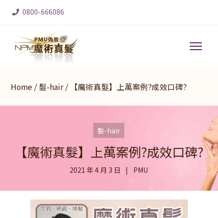
0800-666086
Home
/
髮-hair
/
【魔術真髮】上萬案例?成效口碑?
髮-hair
【魔術真髮】上萬案例?成效口碑?
2021 年 4 月 3 日
PMU