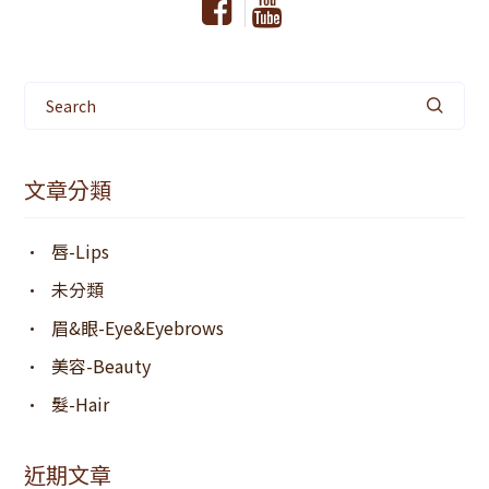
Search
文章分類
唇-Lips
未分類
眉&眼-Eye&eyebrows
美容-Beauty
髮-Hair
近期文章