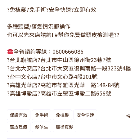
?免植髮?免手術?安全快速?立即有效
多種頭型/落髮情況都操作
也可以先來店諮詢!
#幫你免費做頭皮檢測喔
??
全省諮詢專線：0800666086
?台北旗艦店?台北市中山區錦州街23巷7號
?台北大安店?台北市大安區復興南路一段323號4樓
?台中文心店?台中市文心路4段201號
?高雄光華店?高雄市苓雅區光華一路148-84號
?高雄博愛店?高雄市左營區博愛二路656號
保證有效
免手術
免植髮
安全快速
頭皮理療
髮倍生
魔術真髮