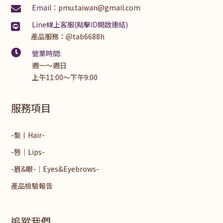
Email：
pmu.taiwan@gmail.com
Line線上客服(點擊ID開啟連結)
產品服務：
@tab6688h
營業時間:
週一～週日
上午11:00～下午9:00
服務項目
-髮〡Hair-
-唇│Lips-
-眉&眼-│Eyes&Eyebrows-
產品檢驗報告
追蹤我們