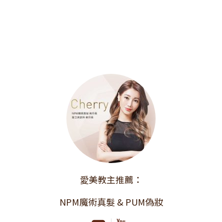
愛美教主推薦：
NPM魔術真髮 & PUM偽妝