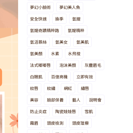
夢幻小臉術
夢幻美人魚
安全快速
換季
氫媞
氫媞奇蹟精粹路
氫媞精粹
氫活慕絲
氫美女
氫美肌
氫美顏
水素
水飛梭
法式嘟嘟唇
泡沫美顏
灰塵眉毛
白嫩肌
百億商機
立即有效
紋唇
紋繡
網紅
繡唇
美容
臉部保養
藝人
說明會
防止炎症
陶瓷娃娃唇
雪肌
霧眉
頭皮檢測
頭皮理療