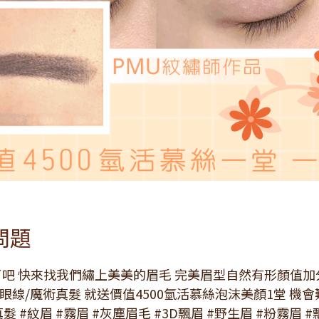
問題
吧 快來找我們繡上美美的眉毛 完美眉型自然有形顏值加
眼線/魔術真髮 就送價值4500氫活慕絲泡沫美顏1堂 機
 #紋眉 #霧眉 #灰塵眉毛 #3D飄眉 #野生眉 #粉霧眉 #