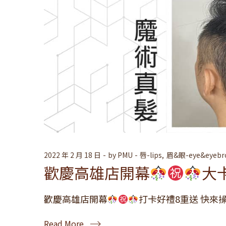
2022 年 2 月 18 日
by
PMU
唇-lips
眉&眼-eye&eyebr
歡慶高雄店開幕
大
歡慶高雄店開幕
打卡好禮8重送 快來操
Read More