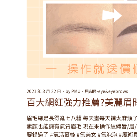
2021 年 3 月 22 日
by
PMU
眉&眼-eye&eyebrows
百大網紅強力推薦?美麗眉
眉毛總是長得亂七八糟 每天畫每天補太麻煩了
素顏也能擁有氣質眉毛 現在來操作紋繡唇/眉/
要錯過了 #氫活慕絲 #氫美女 #氫泡泡 #魔術真髮