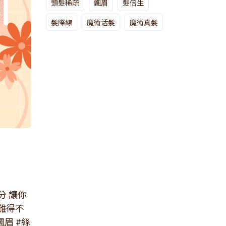
頭髮稀疏
飄眉
髮倍生
髮際線
魔術活髮
魔術真髮
分 讓你
會難得不
飄眉 #絲