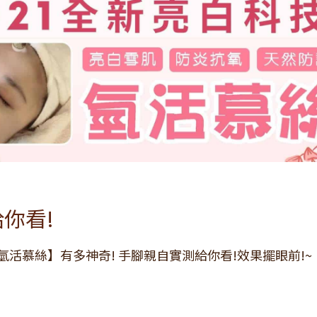
你看!
【氫活慕絲】有多神奇! 手腳親自實測給你看!效果擺眼前!~